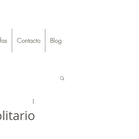
ifas
Contacto
Blog
litario
 por Elección