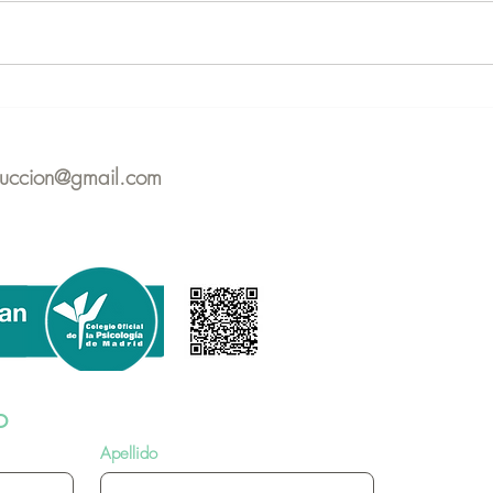
Apoyo psicológico en la
Webi
Donación de Gametos
bien
paci
duccion@gmail.com
asis
o
Apellido