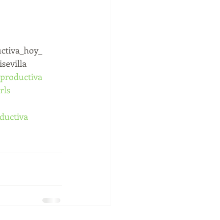
ctiva_hoy_ 
evilla 
eproductiva
rls
ductiva