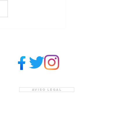
nar "Recursos
estar emocional
entes de reproducción
tida"
Aviso legal