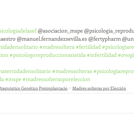
icologiadelasef
 @asociacion_mspe @psicologia_reprodu
estro @manuel.fernandezsevilla.es @fertypharm @unis
idadensolitario
#madresoltera
#fertilidad
#psicologiar
cion
#psicologoreproduccionasistida
#infertilidad
#ovogi
aternidadensolitario
#madressolteras
#psicologiarepro
da
#mspe
#madressolterasporeleccion
Diagnóstico Genético Preimplantacio
Madres solteras por Elección