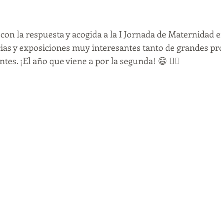
fertilidad
infertilidad
duelo perinatal
aborto
 con la respuesta y acogida a la I Jornada de Maternidad e
ias y exposiciones muy interesantes tanto de grandes pro
tes. ¡El año que viene a por la segunda! 😄 ✌🏼
oronavirus
covid-19
ansiedad
depresión
pensami
emdr
terapiaemdr