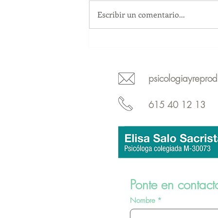
Escribir un comentario...
34 Congreso Nacional de la
Sociedad Española de
Fertilidad
psicologiayrepro
615 40 12 13
Ponte en contact
Nombre
*