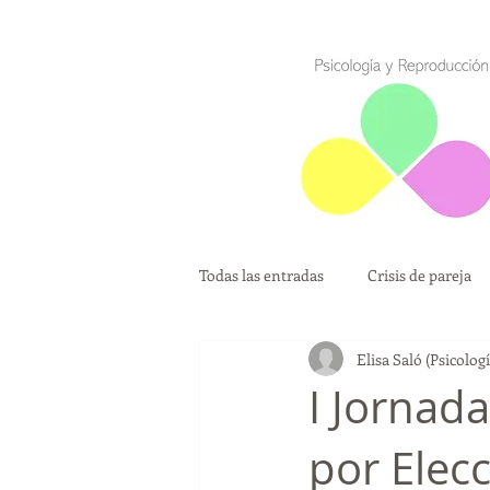
Todas las entradas
Crisis de pareja
Elisa Saló (Psicolo
Madres solteras por Elección
I Jornad
por Elecc
Diagnóstico Genético Preimplantaci