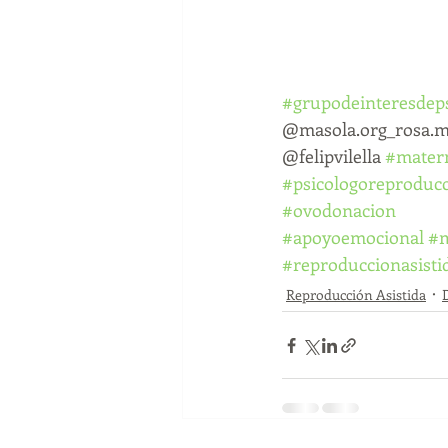
#grupodeinteresdeps
@masola.org_rosa.ma
@felipvilella 
#matern
#psicologoreproduc
#ovodonacion
#apoyoemocional
#m
#reproduccionasisti
Reproducción Asistida