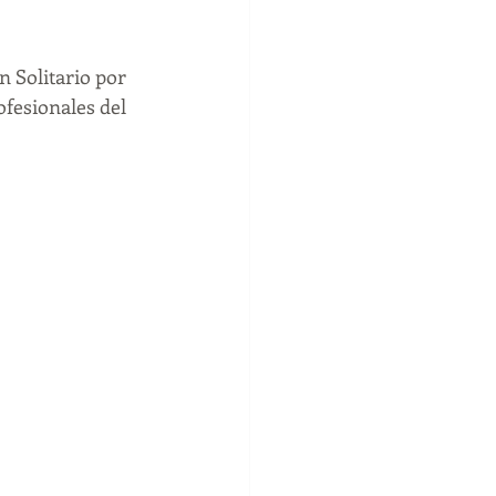
duelo
psicologo
n Solitario por 
fesionales del 
entos negativos