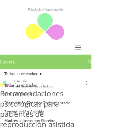
Entrada
Todas las entradas
Elisa Saló
Todas las entradas
6 abr 2020
1 min de lectura
Recomendaciones
Crisis de pareja
psicológicas para
Diagnóstico Genético Preimplantacio
Reproducción Asistida
pacientes de
Madres solteras por Elección
reproducción asistida