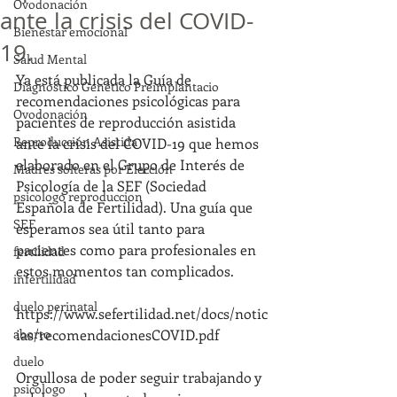
Ovodonación
ante la crisis del COVID-
Bienestar emocional
19.
Salud Mental
Ya está publicada la Guía de 
Diagnóstico Genético Preimplantacio
recomendaciones psicológicas para 
Ovodonación
pacientes de reproducción asistida 
Reproducción Asistida
ante la crisis del COVID-19 que hemos 
elaborado en el Grupo de Interés de 
Madres solteras por Elección
Psicología de la SEF (Sociedad 
psicologo reproduccion
Española de Fertilidad). Una guía que 
SEF
esperamos sea útil tanto para 
pacientes como para profesionales en 
fertilidad
estos momentos tan complicados. 
infertilidad
duelo perinatal
https://www.sefertilidad.net/docs/notic
aborto
ias/recomendacionesCOVID.pdf
duelo
Orgullosa de poder seguir trabajando y 
psicologo