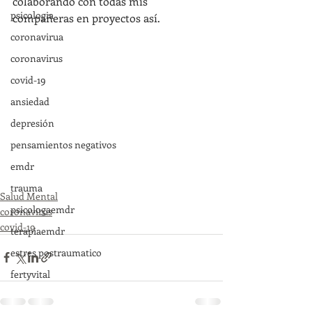
colaborando con todas mis 
psicologia
compañeras en proyectos así.
coronavirua
coronavirus
covid-19
ansiedad
depresión
pensamientos negativos
emdr
trauma
Salud Mental
psicologaemdr
coronavirus
covid-19
terapiaemdr
estres postraumatico
fertyvital