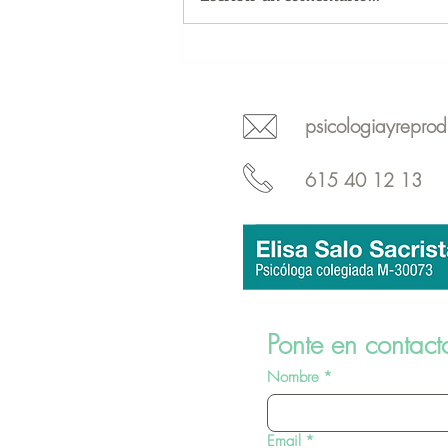
Webinar "Abordaje del
impacto emocional de los
tratamientos de fertilidad"
psicologiayrepro
615 40 12 13
Ponte en contact
Nombre
*
Email
*