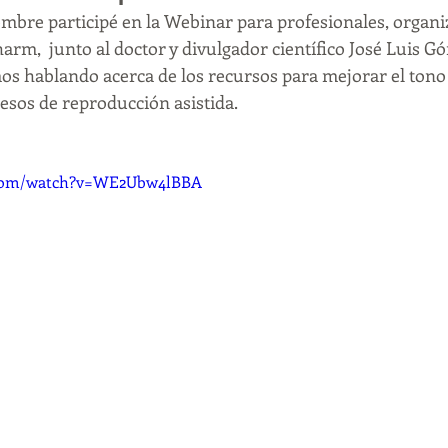
embre participé en la Webinar para profesionales, organi
fertilidad
infertilidad
duelo perinatal
aborto
arm,  junto al doctor y divulgador científico José Luis G
s hablando acerca de los recursos para mejorar el tono v
esos de reproducción asistida. 
oronavirus
covid-19
ansiedad
depresión
pensami
.com/watch?v=WE2Ubw4lBBA
emdr
terapiaemdr