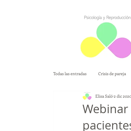
Todas las entradas
Crisis de pareja
Elisa Saló
2 dic 202
Madres solteras por Elección
Webinar 
paciente
Diagnóstico Genético Preimplantaci