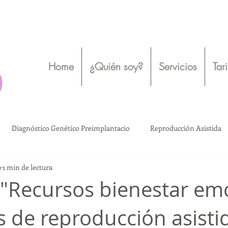
Home
¿Quién soy?
Servicios
Tar
Diagnóstico Genético Preimplantacio
Reproducción Asistida
0
1 min de lectura
Ovodonación
Bienestar emocional
Salud Mental
"Recursos bienestar em
s de reproducción asisti
o
Ovodonación
Reproducción Asistida
Madres solteras