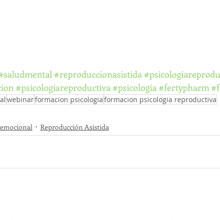
#saludmental
#reproduccionasistida
#psicologiareprodu
cion
#psicologiareproductiva
#psicologia
#fertypharm
#f
al
webinar
formacion psicologia
formacion psicologia reproductiva
 emocional
Reproducción Asistida