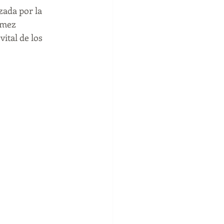
zada por la 
duelo
psicologo
ómez 
ital de los 
entos negativos