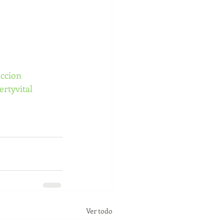
ccion
ertyvital
Ver todo