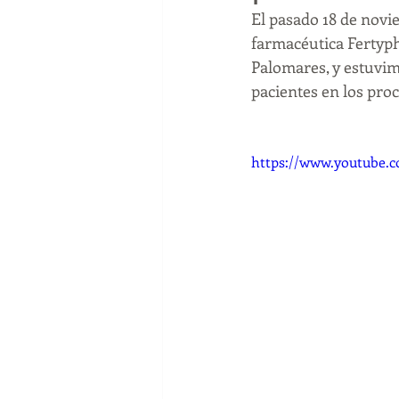
El pasado 18 de novi
psicologo reproduccion
SEF
farmacéutica Fertyph
Palomares, y estuvimo
pacientes en los proc
psicologia
coronavirua
c
https://www.youtube
emdr
trauma
psicologa