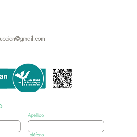
WEBINAR Implicaciones
Part
psicológicas de la
del 
Reproducción Asistida
de I
duccion@gmail.com
con 
o
Apellido
Teléfono