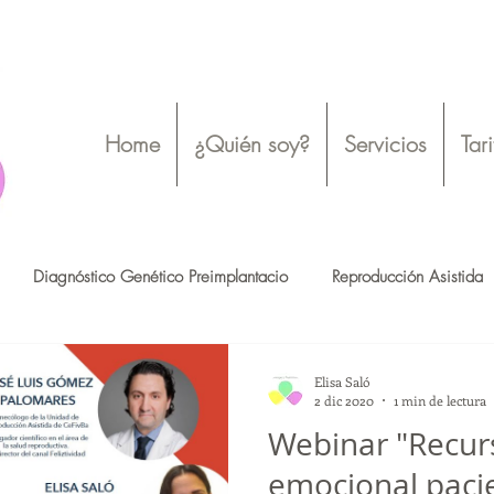
Home
¿Quién soy?
Servicios
Tar
Diagnóstico Genético Preimplantacio
Reproducción Asistida
Ovodonación
Bienestar emocional
Salud Mental
Elisa Saló
2 dic 2020
1 min de lectura
Webinar "Recur
o
Ovodonación
Reproducción Asistida
Madres solteras
emocional paci