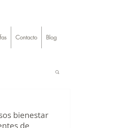
ifas
Contacto
Blog
sos bienestar
 por Elección
entes de