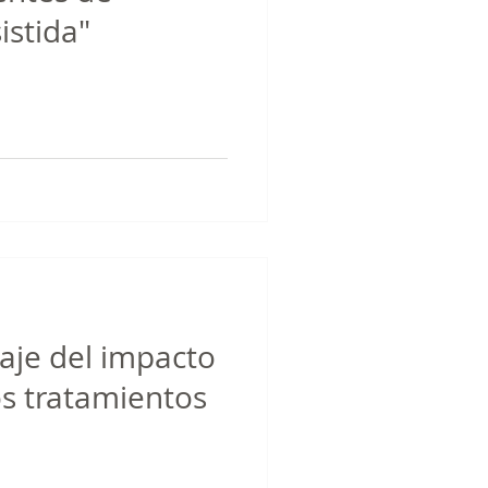
istida"
elo
psicologo
entos negativos
emdr
aje del impacto
s tratamientos