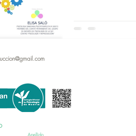
duccion@gmail.com
o
Apellido