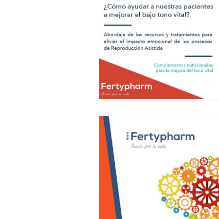
psicologo reproduccion
SEF
psicologia
coronavirua
c
trauma
psicologaemdr
t