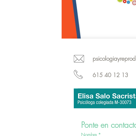
psicologiayrepro
615 40 12 13
Ponte en contact
Nombre
*