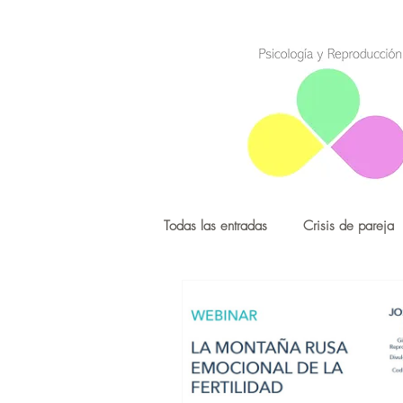
Todas las entradas
Crisis de pareja
Madres solteras por Elección
Diagnóstico Genético Preimplantaci