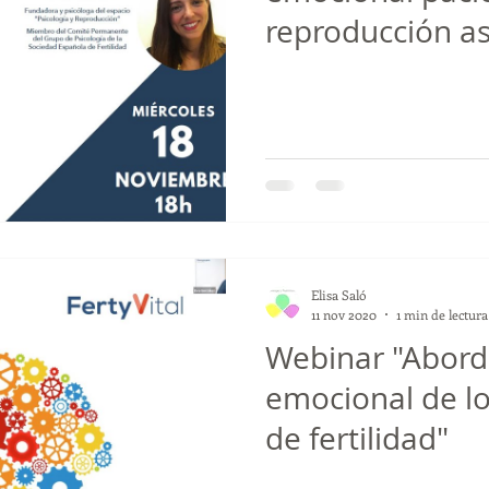
reproducción as
fertilidad
infertilidad
duelo perinatal
aborto
du
oronavirus
covid-19
ansiedad
depresión
pensami
erapiaemdr
Elisa Saló
11 nov 2020
1 min de lectura
Webinar "Abord
emocional de lo
de fertilidad"