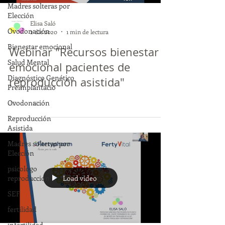
Madres solteras por
Elección
Elisa Saló
Ovodonación
2 dic 2020
1 min de lectura
Bienestar emocional
Webinar "Recursos bienestar
Salud Mental
emocional pacientes de
Diagnóstico Genético
reproducción asistida"
Preimplantacio
Ovodonación
Reproducción
Asistida
Madres solteras por
Elección
psicologo
Load video
reproduccion
SEF
fertilidad
infertilidad