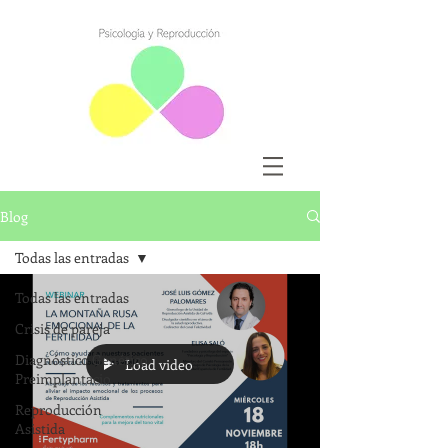
Blog
Todas las entradas
Todas las entradas
Crisis de pareja
Diagnóstico Genético
Load video
Preimplantacio
Reproducción
Asistida