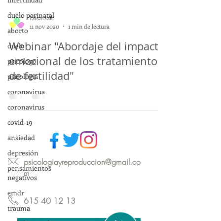
duelo perinatal
Elisa Saló
11 nov 2020
1 min de lectura
aborto
Webinar "Abordaje del impacto
duelo
emocional de los tratamientos
psicologo
de fertilidad"
psicologia
coronavirua
coronavirus
covid-19
ansiedad
depresión
psicologiayreproduccion@gmail.co
pensamientos
m
negativos
emdr
615 40 12 13
trauma