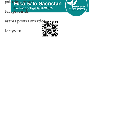
psicologaemdr
terapiaemdr
estres postraumatico
fertyvital
Ponte en contacto
Nombre
*
Apellido
Email
*
Teléfono