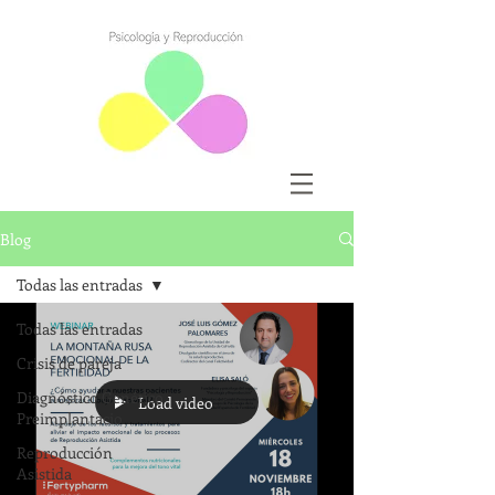
Blog
Todas las entradas
Todas las entradas
Crisis de pareja
Diagnóstico Genético
Load video
Preimplantacio
Reproducción
Asistida