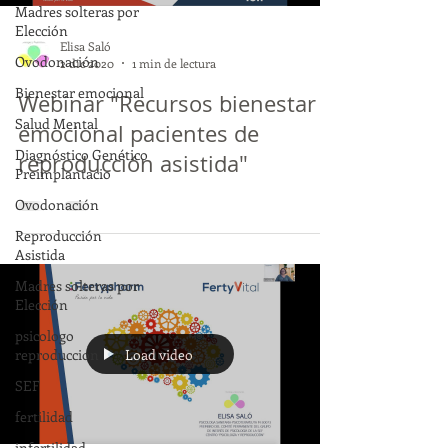
Madres solteras por
Elección
Elisa Saló
Ovodonación
2 dic 2020
1 min de lectura
Bienestar emocional
Webinar "Recursos bienestar
Salud Mental
emocional pacientes de
Diagnóstico Genético
reproducción asistida"
Preimplantacio
Ovodonación
Reproducción
Asistida
Madres solteras por
Elección
psicologo
Load video
reproduccion
SEF
fertilidad
infertilidad