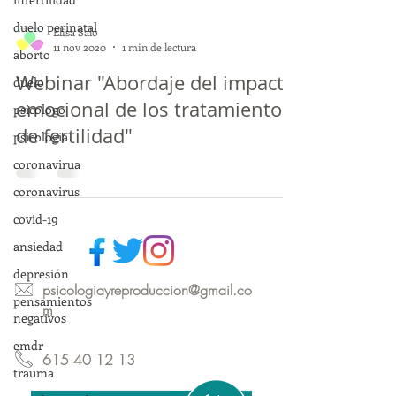
duelo perinatal
Elisa Saló
11 nov 2020
1 min de lectura
aborto
Webinar "Abordaje del impacto
duelo
emocional de los tratamientos
psicologo
de fertilidad"
psicologia
coronavirua
coronavirus
covid-19
ansiedad
depresión
psicologiayreproduccion@gmail.co
pensamientos
m
negativos
emdr
615 40 12 13
trauma