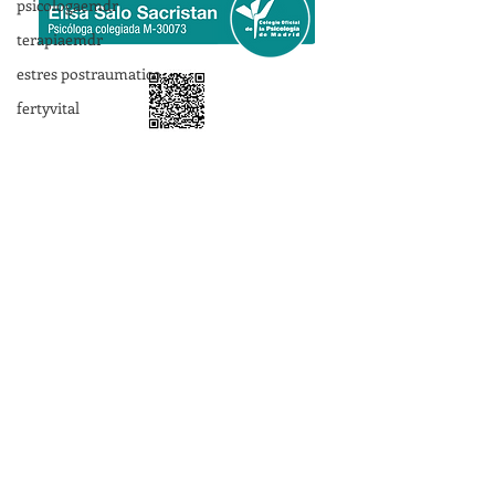
psicologaemdr
terapiaemdr
estres postraumatico
fertyvital
Ponte en contacto
Nombre
*
Apellido
Email
*
Teléfono