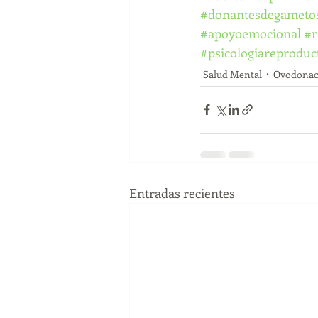
#donantesdegameto
#apoyoemocional
#r
#psicologiareproduc
Salud Mental
Ovodonac
Entradas recientes