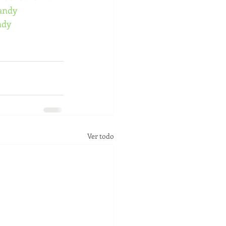
pandy
ndy
Ver todo