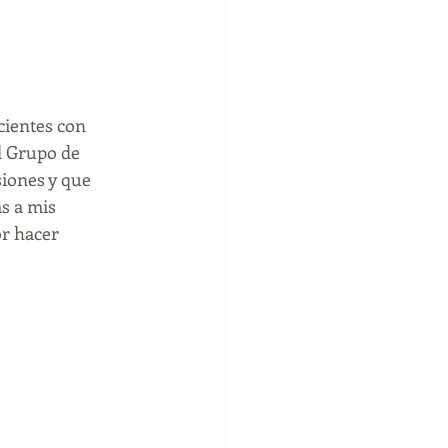
duelo
psicologo
cientes con 
entos negativos
l Grupo de 
iones y que 
s a mis 
r hacer 