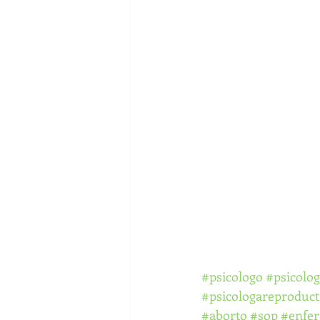
#psicologo
#psicolog
#psicologareproduct
#aborto
#sop
#enfe