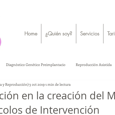
Home
¿Quién soy?
Servicios
Tar
Diagnóstico Genético Preimplantacio
Reproducción Asistida
gía y Reproducción)
3 oct 2019
1 min de lectura
Ovodonación
Bienestar emocional
Salud Mental
ación en la creación del 
colos de Intervención
o
Ovodonación
Reproducción Asistida
Madres solteras