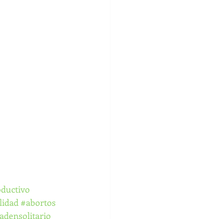
oductivo
lidad
#abortos
adensolitario