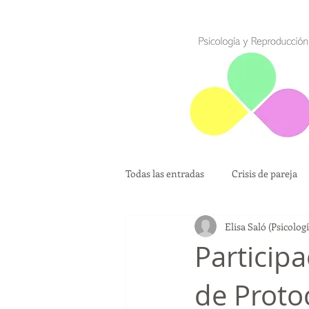
Todas las entradas
Crisis de pareja
Elisa Saló (Psicolo
Madres solteras por Elección
Particip
de Proto
Diagnóstico Genético Preimplantaci