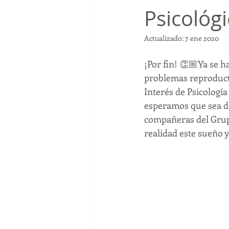
Psicológ
psicologo reproduccion
SEF
Actualizado:
7 ene 2020
¡Por fin! 👏🏼Ya se 
psicologia
coronavirua
c
problemas reproducti
Interés de Psicologí
emdr
trauma
psicologa
esperamos que sea de
compañeras del Grupo
realidad este sueño y