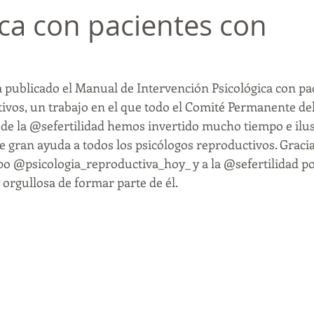
ica con pacientes con
fertilidad
infertilidad
duelo perinatal
aborto
ha publicado el Manual de Intervención Psicológica con pa
oronavirus
covid-19
ansiedad
depresión
pensami
vos, un trabajo en el que todo el Comité Permanente de
a de la @sefertilidad hemos invertido mucho tiempo e ilus
emdr
terapiaemdr
 gran ayuda a todos los psicólogos reproductivos. Gracia
 @psicologia_reproductiva_hoy_ y a la @sefertilidad po
 orgullosa de formar parte de él.