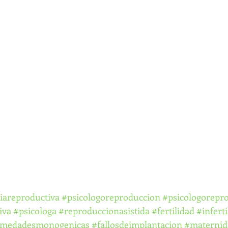
iareproductiva
#psicologoreproduccion
#psicologorepr
iva
#psicologa
#reproduccionasistida
#fertilidad
#inferti
rmedadesmonogenicas
#fallosdeimplantacion
#maternid