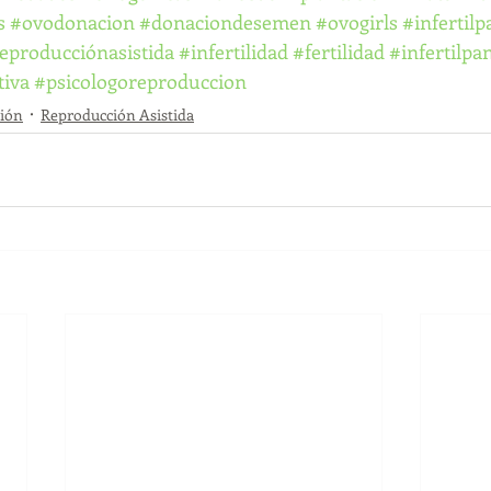
s
#ovodonacion
#donaciondesemen
#ovogirls
#infertil
eproducciónasistida
#infertilidad
#fertilidad
#infertilpa
tiva
#psicologoreproduccion
ión
Reproducción Asistida