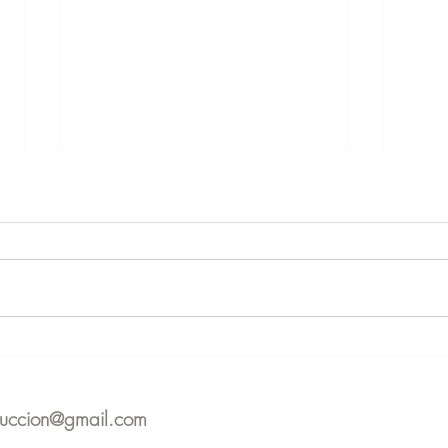
Apoyo psicológico en la
Webi
Donación de Gametos
bien
paci
duccion@gmail.com
asis